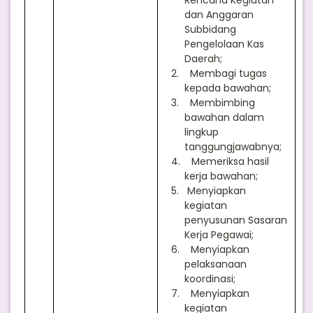
Rencana Kegiatan
dan Anggaran
Subbidang
Pengelolaan Kas
Daerah;
2.
Membagi tugas
kepada bawahan;
3.
Membimbing
bawahan dalam
lingkup
tanggungjawabnya;
4.
Memeriksa hasil
kerja bawahan;
5.
Menyiapkan
kegiatan
penyusunan Sasaran
Kerja Pegawai;
6.
Menyiapkan
pelaksanaan
koordinasi;
7.
Menyiapkan
kegiatan