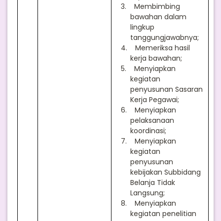
3.
Membimbing
bawahan dalam
lingkup
tanggungjawabnya;
4.
Memeriksa hasil
kerja bawahan;
5.
Menyiapkan
kegiatan
penyusunan Sasaran
Kerja Pegawai;
6.
Menyiapkan
pelaksanaan
koordinasi;
7.
Menyiapkan
kegiatan
penyusunan
kebijakan Subbidang
Belanja Tidak
Langsung;
8.
Menyiapkan
kegiatan penelitian