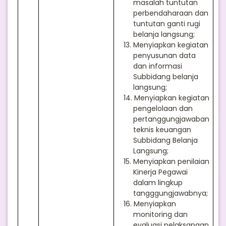
masalah tuntutan
perbendaharaan dan
tuntutan ganti rugi
belanja langsung;
13.
Menyiapkan kegiatan
penyusunan data
dan informasi
Subbidang belanja
langsung;
14.
Menyiapkan kegiatan
pengelolaan dan
pertanggungjawaban
teknis keuangan
Subbidang Belanja
Langsung;
15.
Menyiapkan penilaian
Kinerja Pegawai
dalam lingkup
tangggungjawabnya;
16.
Menyiapkan
monitoring dan
evaluasi pelaksanaan