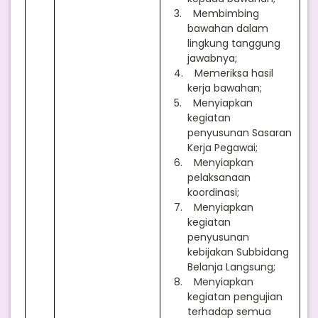
3.
Membimbing
bawahan dalam
lingkung tanggung
jawabnya;
4.
Memeriksa hasil
kerja bawahan;
5.
Menyiapkan
kegiatan
penyusunan Sasaran
Kerja Pegawai;
6.
Menyiapkan
pelaksanaan
koordinasi;
7.
Menyiapkan
kegiatan
penyusunan
kebijakan Subbidang
Belanja Langsung;
8.
Menyiapkan
kegiatan pengujian
terhadap semua